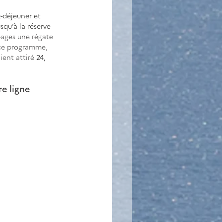
t-déjeuner et 
squ’à la réserve 
pages une régate  
 ce programme, 
ent attiré 
24, 
e ligne 