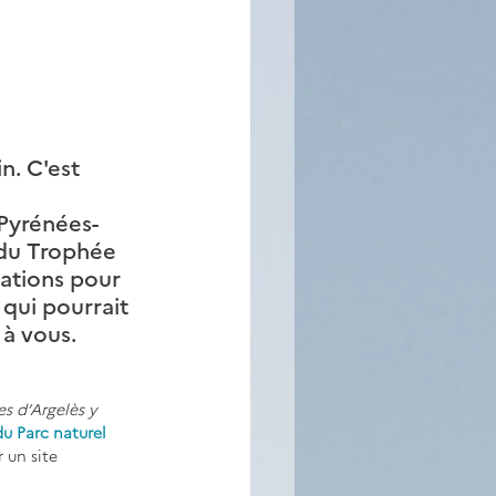
n. C'est 
Pyrénées-
 du Trophée 
ations pour 
 qui pourrait 
à vous. 
s d’Argelès y 
du Parc naturel 
 un site 