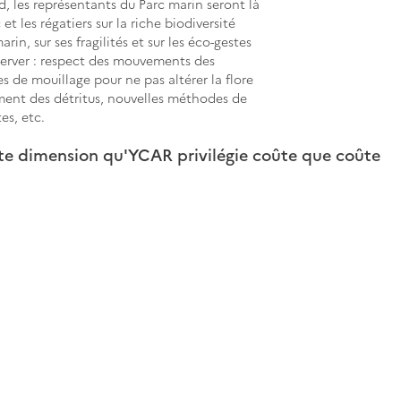
, les représentants du Parc marin seront là 
et les régatiers sur la riche biodiversité 
rin, sur ses fragilités et sur les éco-gestes 
server : respect des mouvements des 
es de mouillage pour ne pas altérer la flore 
ment des détritus, nouvelles méthodes de 
es, etc.
ette dimension qu'YCAR privilégie coûte que coûte