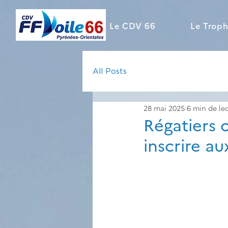
Le CDV 66
Le Troph
All Posts
28 mai 2025
6 min de le
Régatiers 
inscrire a