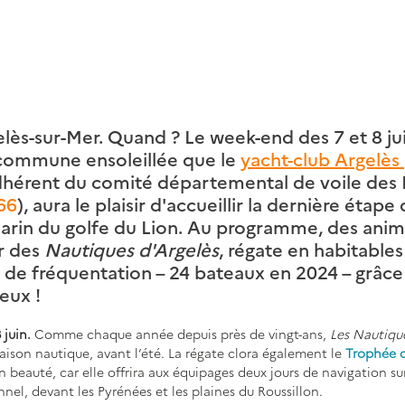
lès-sur-Mer. Quand ? Le week-end des 7 et 8 jui
 commune ensoleillée que le 
yacht-club Argelès 
dhérent du comité départemental de voile des 
66
), aura le plaisir d'accueillir la dernière étape
marin du golfe du Lion. Au programme, des anim
r des
 Nautiques d'Argelès
, régate en habitables
 de fréquentation – 24 bateaux en 2024 – grâce 
eux !
 juin. 
Comme chaque année depuis près de vingt-ans, 
Les Nautique
ison nautique, avant l’été. La régate clora également le 
Trophée 
n beauté, car elle offrira aux équipages deux jours de navigation sur
l, devant les Pyrénées et les plaines du Roussillon.