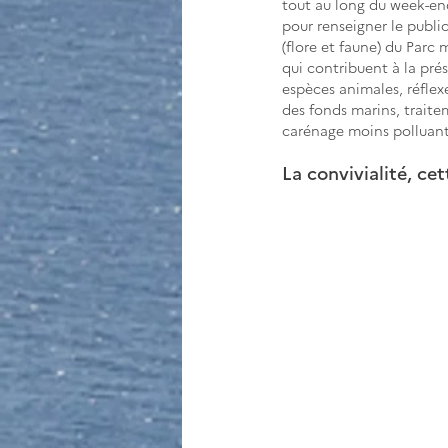
t
out au long du week-end
pour renseigner le public 
(flore et faune) du Parc ma
qui contribuent à la pré
espèces animales, réflex
des fonds marins, traite
carénage moins polluant
La convivialité, c