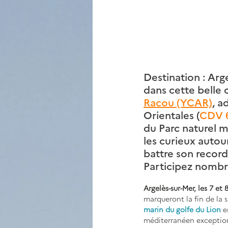
Destination : Arge
dans cette belle
Racou (YCAR)
, a
Orientales (
CDV 
du Parc naturel 
les curieux autou
battre son record
Participez nombr
Argelès-sur-Mer, les 7 et 8
marqueront la fin de la sa
marin du golfe du Lion
 e
méditerranéen exceptionne