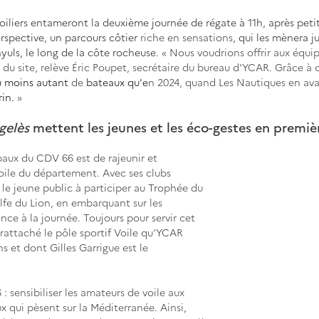
oiliers entameront la deuxième journée de régate à 11h, après peti
rspective, un parcours côtier 
riche en sensations
, qui les mènera ju
yuls, le long de la côte rocheuse. 
« Nous voudrions offrir aux équi
 du site, relève Éric Poupet, secrétaire du bureau d'YCAR. Grâce à
u moins autant 
de
 bateaux qu'e
n 2024, quand Les Nautiques en avai
in. 
»
elès 
mettent les jeunes et les éco-gestes en premièr
paux du CDV 66 est de rajeunir et 
oile du département. Avec ses clubs 
 le jeune public à participer au Trophée du 
lfe du Lion, en embarquant sur les 
nce à la journée. Toujours pour servir cet 
 rattaché le pôle sportif Voile qu'YCAR 
ns et dont Gilles Garrigue est le 
: sensibiliser les amateurs de voile aux 
qui pèsent sur la Méditerranée. Ainsi, 