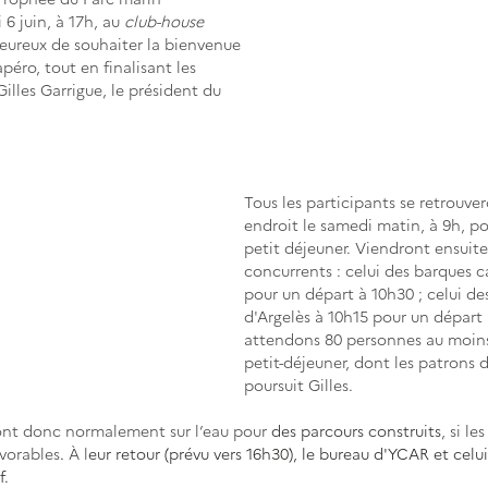
 juin, à 17h, au 
club-house
eureux de souhaiter la bienvenue 
apéro, tout en 
finalisant les 
illes Garrigue, le président du 
Tous les participants se retrouv
endroit le samedi matin, à 9h, p
petit déjeuner. Viendront ensuite
concurrents : celui des barques c
pour un départ à 10h30 ; celui de
d'Argelès à 10h15 pour un départ 
attendons 80 personnes au moins
petit-déjeuner, dont les patrons de
poursuit Gilles. 
ront donc normalement sur l’eau pour
 des parcours construits
, si le
vorables
. 
À l
eur retour (prévu vers 16h30), le bureau d'YCAR et celu
f.