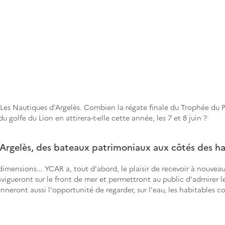
r Les Nautiques d'Argelès. Combien la régate finale du Trophée du P
du golfe du Lion en attirera-t-elle cette année, les 7 et 8 juin ?
d'Argelès, des bateaux patrimoniaux aux côtés des h
dimensions... YCAR a, tout d'abord, le plaisir de recevoir à nouveau
vigueront sur le front de mer et permettront au public d'admirer le
donneront aussi l'opportunité de regarder, sur l'eau, les habitables c
 