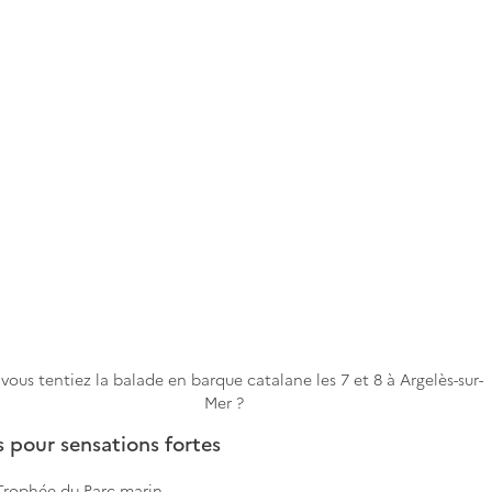
i vous tentiez la balade en barque catalane les 7 et 8 à Argelès-sur-
Mer ?
s pour sensations fortes
Trophée du Parc marin 