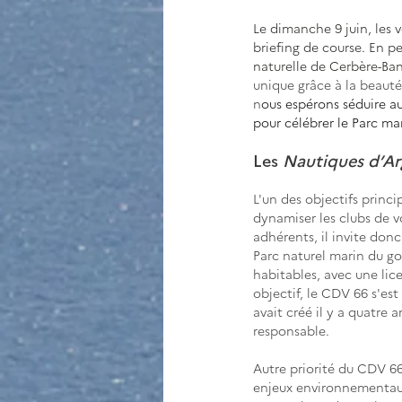
Le dimanche 9 juin, les v
briefing de course. En pe
naturelle de Cerbère-Ban
unique grâce à la beauté
n
ous espérons séduire a
pour célébrer le Parc mar
Les 
Nautiques d’Arg
L'un des objectifs princi
dynamiser les clubs de v
adhérents, il invite donc
Parc naturel marin du go
habitables, avec une lice
objectif, le CDV 66 s'est
avait créé il y a quatre a
responsable. 
Autre priorité du CDV 66 
enjeux environnementaux 