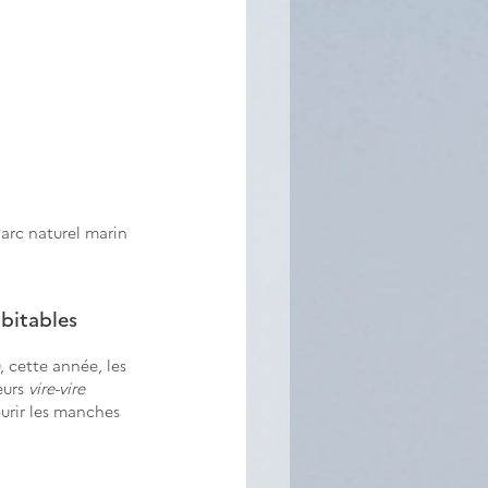
arc naturel marin 
abitables
, cette année, les 
urs 
vire-vire 
ourir les manches 