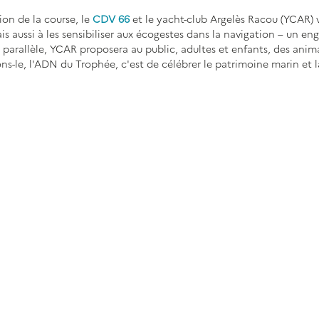
ion de la course, le
CDV 66
 et le yacht-club Argelès Racou (YCAR) v
mais aussi à les sensibiliser aux écogestes dans la navigation – un e
 parallèle, YCAR proposera au public, adultes et enfants, des anima
ons-le, l'ADN du Trophée, c'est de célébrer le patrimoine marin et l