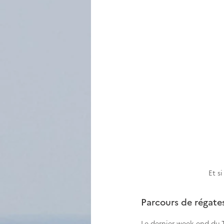
Et s
Parcours de régate
Le dernier week-end du 