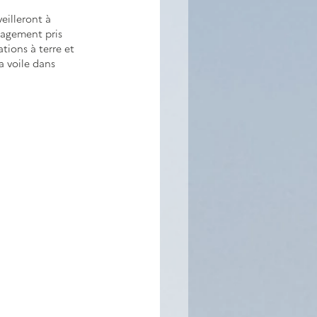
eilleront à 
ngagement pris 
tions à terre et 
a voile dans 