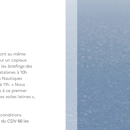
eront au même 
our un copieux
 les 
briefings
 des 
atalanes à 10h 
s Nautiques 
à 11h. 
« Nous 
 à ce premier 
s voiles latines », 
s conditions 
i du CDV 66 les 