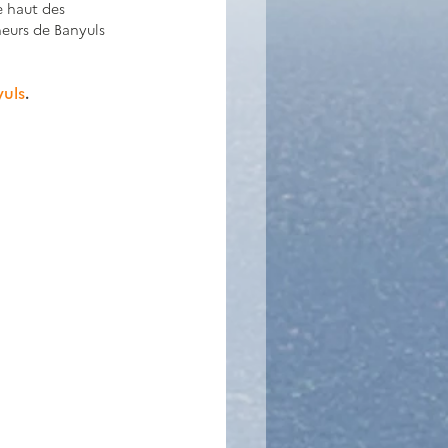
e haut des 
heurs de Banyuls 
yuls
. 