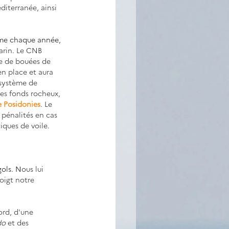
iterranée, ainsi 
mme chaque année, 
arin. Le CNB 
e de bouées de 
 en place et aura 
système de 
les fonds rocheux, 
e Posidonies
. Le 
pénalités en cas 
iques de voile.
gols. N
ous lui 
oigt notre 
ord, d'une 
do 
et des 