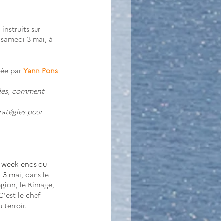
nstruits sur 
e samedi 3 mai, à 
mée par 
Yann Pons 
gées, comment 
ratégies pour 
s week-ends du 
i 3 mai,
 dans le 
ion, le Rimage, 
'est le chef 
terroir. 