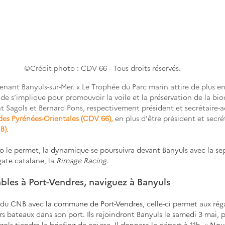
©Crédit photo : CDV 66 - Tous droits réservés.
enant Banyuls-sur-Mer. « Le Trophée du Parc marin attire de plus en 
e s’implique pour promouvoir la voile et la préservation de la biodi
 Sagols et Bernard Pons, respectivement président et secrétaire-a
es Pyrénées-Orientales (CDV 66),
 en plus d'être président et secré
B)
. 
téo le permet, la dynamique se poursuivra devant Banyuls avec la s
gate catalane, la 
Rimage Racing
. 
bles à Port-Vendres, naviguez à Banyuls 
 du CNB avec 
la commune de Port-Vendres, 
celle-ci permet aux rég
s bateaux dans son port. Ils rejoindront Banyuls le samedi 3 mai, po
ols tiendra le briefing de course. Il donnera le départ à 11h. 
« Nou