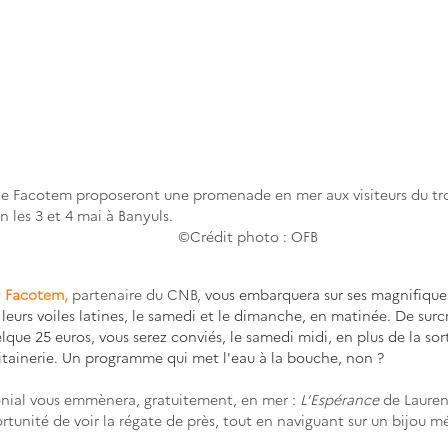
de Facotem proposeront une promenade en mer aux visiteurs du tr
 4 mai à Banyuls.                                                                          
                      ©Crédit photo : OFB
 
Facotem, 
partenaire du CNB,
vous embarquera sur ses magnifique
leurs voiles latines, le samedi et le dimanche, en matinée. De sur
que 25 euros, vous serez conviés, le samedi midi, en plus de la sor
itainerie. Un programme qui met l'eau à la bouche, non ?   
nial vous emmènera, gratuitement, en mer : 
L’Espérance
 de Lauren
unité de voir la régate de près, tout en naviguant sur un bijou m