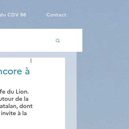
 du CDV 66
Contact
ncore à
fe du Lion. 
utour de la 
atalan, dont 
invite à la 