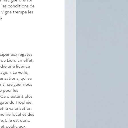
 l
es conditions de 
 vigne trempe les 
 »
iciper aux régates 
du Lion. En effet, 
dre une licence 
page. 
« 
La voile, 
ensations, qui se 
nt naviguer nous 
u pour les 
 Ce d'autant plus 
gate du Trophée, 
et la valorisation 
moine local et des 
re. Elle est donc 
 et public aux 