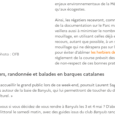
enjeux environnementaux de la Méd
qu'aux écogestes. 
Ainsi, les régatiers recevront, co
de la documentation sur le Parc m
veillera aussi à minimiser le nombr
mouillage, en utilisant celles déjà
recours, autant que possible, à un 
mouillage qui ne dérapera pas sur 
pour éviter d’abîmer 
les herbiers d
photo : OFB
règlement de la course prévoit des 
de non-respect de ces bonnes prat
iers, randonnée et balades en barques catalanes 
accueillir le grand public lors de ce week-end, poursuit Laurent Sa
 autour de la baie de Banyuls, qui lui permettront de toucher du d
turel. 
»
-vous si vous décidez de vous rendre à Banyuls les 3 et 4 mai ? D'ab
littoral le samedi matin, avec des guides issus du club 
Banyuls ran