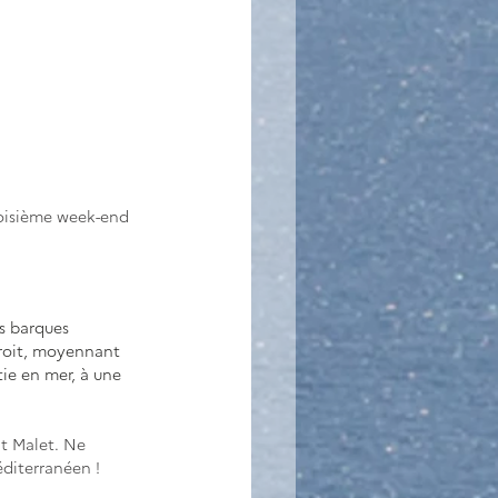
oisième week-end 
                          
s barques 
croit, moyennant 
tie en mer, à une 
t Malet. Ne 
éditerranéen !