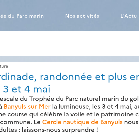
ée du Parc marin
Nos activités
L'Actu
ture
rdinade, randonnée et plus e
 3 et 4 mai
 escale du Trophée du Parc naturel marin du gol
à 
Banyuls-sur-Mer
 la lumineuse, les 3 et 4 mai, a
une course qui célèbre la voile et le patrimoine c
a commune. Le 
Cercle nautique de Banyuls
 nous 
dultes : laissons-nous surprendre ! 