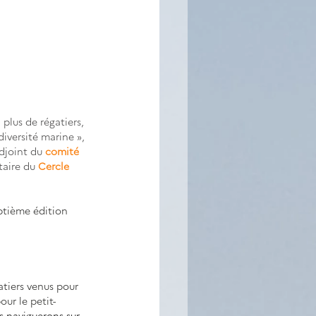
plus de régatiers, 
versité marine », 
djoint du 
comité 
taire du 
Cercle 
eptième édition 
atiers venus pour 
ur le petit-
s naviguerons sur 