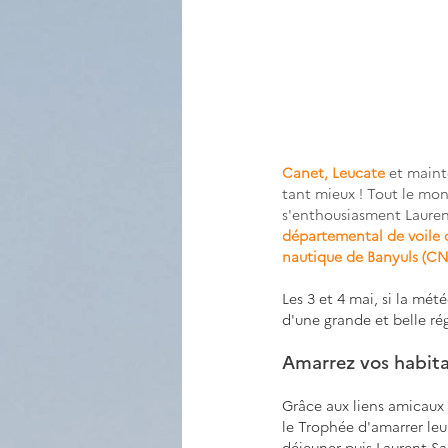
Canet
, 
Leucate
et maint
tant mieux ! Tout le mond
s'enthousiasment Laurent
départemental de voile d
nautique de Banyuls (CN
Les 3 et 4 mai, si la mé
d'une grande et belle ré
Amarrez vos habita
Grâce aux liens amicaux
le Trophée d'amarrer leur
déjeuner puis Laurent Sag