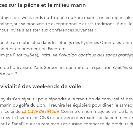
es sur la pêche et le milieu marin  
antages des week-ends du Trophée du Parc marin : on en repart plus i
talane, sur sa biodiversité exceptionnelle et ses traditions. Ainsi, l
nous invite à assister aux conférences suivantes :
la pêche au crabe bleu dans les étangs des Pyrénées-Orientales, ani
anet et co-président de Facotem ; 
im (de Plastic@Sea), intitulée 
Pollution continue des zones proté
ud de l'Université Paris Sorbonne, qui traitera la question 
Quelles st
fondes ?
nvivialité des week-ends de voile
nyuls s'en réjouit : pour répondre à la tradition de convivialité de
arin du golfe du Lion, il réunira les équipiers pour dîner, le samed
s, celui de 
La Cave de l’étoile
.
 Comme un hommage au vin de la rég
 régate favorite du CNB et aux 
vignerons marin
s de la commune. C
ant Le Fanal), qui assurera menu et cuisine composée de produits du 