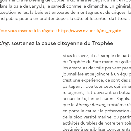
dans la baie de Banyuls, le samedi comme le dimanche. En général,
xceptionnelles, la baie est entourée de montagnes et de criques, la
nd public pourra en profiter 
depuis la côte et le sentier du littoral.
Pour vous inscrire à la régate : 
https://www.nvi-ins.fr/ins_regate
ing
, soutenez la cause citoyenne du Trophée
Vous le savez, il est simple de part
du Trophée du Parc marin du golfe 
les amateurs de voile peuvent pren
journalière et se joindre à un équi
c’est une expérience, ce sont des s
partagent : que tous ceux qui aime
rejoignent, ils trouveront un batea
accueillir ! 
»
, lance Laurent Sagols.
que la 
Rimage Racing, 
troisième ré
en porte la cause : la préservation 
de la biodiversité marine, du patri
activités durables de notre territoi
destinée à sensibiliser concurrents